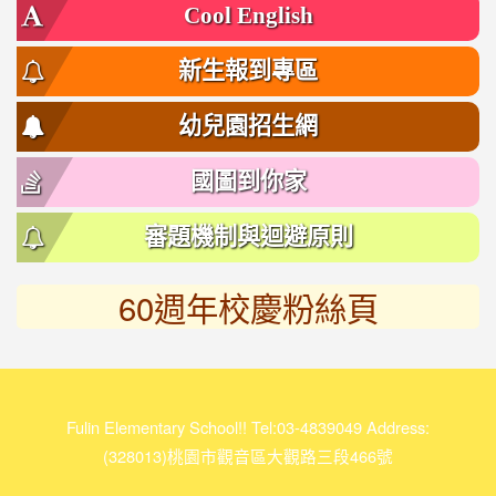
Cool English
新生報到專區
幼兒園招生網
國圖到你家
審題機制與迴避原則
60週年校慶粉絲頁
link
to
https://www.facebook.com/%E5%AF%8C%E6%9E%97%E5
118950511132462/
Fulin Elementary School!! Tel:03-4839049 Address:
(328013)桃園市觀音區大觀路三段466號