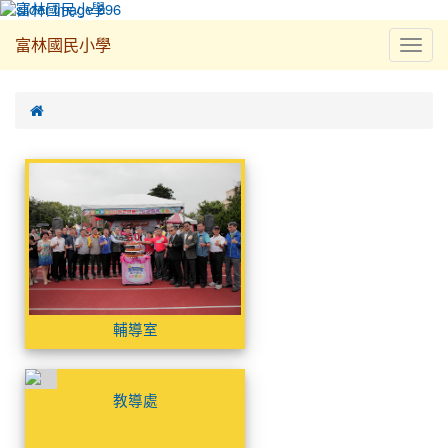
Toggl
富林國民小學
navig
:::

相
輔
簿
導
室
列
表
輔導室
尚
無
教導處
相
簿