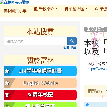
:::
學校簡介
午餐專區
學習
富林國民小學
:::
本站搜尋
:::
回模組首頁
本校「
search
以及「
進階搜尋
關於富林
本校「停課
https://www.
114學年度課程計畫
English Website
相關連結：
60周年校慶
線上教學專區