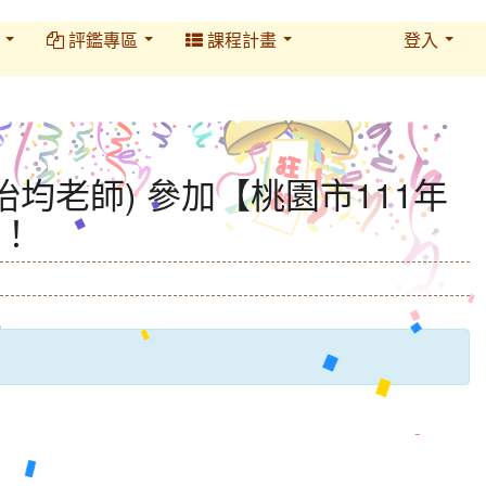
務
評鑑專區
課程計畫
登入
均老師) 參加【桃園市111年
！