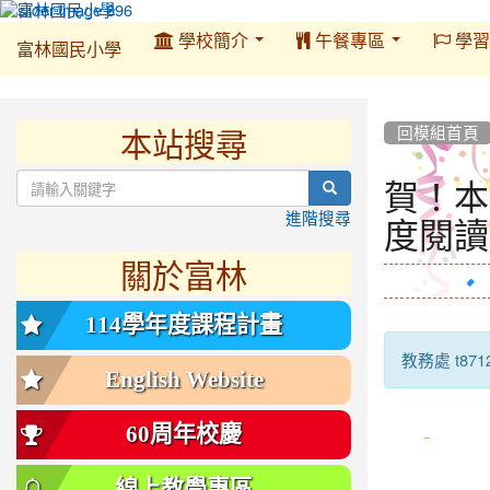
:::
學校簡介
午餐專區
學習
富林國民小學
:::
本站搜尋
:::
回模組首頁
賀！本
search
度閱讀
進階搜尋
關於富林
114學年度課程計畫
教務處 t871
English Website
60周年校慶
線上教學專區