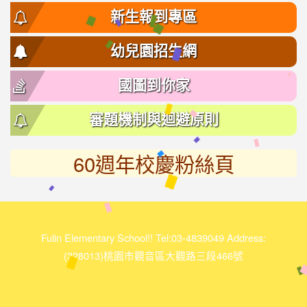
新生報到專區
幼兒園招生網
國圖到你家
審題機制與迴避原則
60週年校慶粉絲頁
link
to
https://www.facebook.com/%E5%AF%8C%E6%9E%97%E5
118950511132462/
Fulin Elementary School!! Tel:03-4839049 Address:
(328013)桃園市觀音區大觀路三段466號