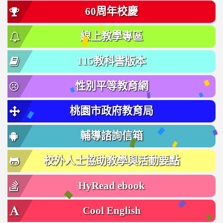
60周年校慶
線上教學專區
115教科書版本
性別平等教育網
桃園市政府教育局
輔導諮詢信箱
校外人士協助教學與活動要點
HyRead ebook
Cool English