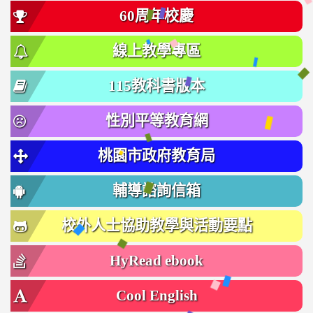
60周年校慶
線上教學專區
115教科書版本
性別平等教育網
桃園市政府教育局
輔導諮詢信箱
校外人士協助教學與活動要點
HyRead ebook
Cool English