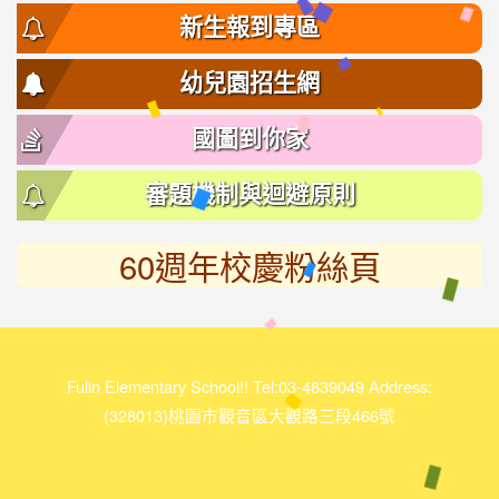
新生報到專區
幼兒園招生網
國圖到你家
審題機制與迴避原則
60週年校慶粉絲頁
link
to
https://www.facebook.com/%E5%AF%8C%E6%9E%97%E5
118950511132462/
Fulin Elementary School!! Tel:03-4839049 Address:
(328013)桃園市觀音區大觀路三段466號