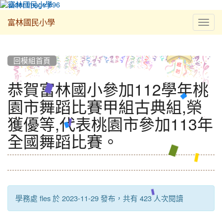
Toggl
富林國民小學
navig
:::
回模組首頁
恭賀富林國小參加112學年桃
園市舞蹈比賽甲組古典組,榮
獲優等,代表桃園市參加113年
全國舞蹈比賽。
學務處 fles 於 2023-11-29 發布，共有 423 人次閱讀