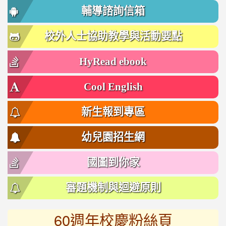
輔導諮詢信箱
校外人士協助教學與活動要點
HyRead ebook
Cool English
新生報到專區
幼兒園招生網
國圖到你家
審題機制與迴避原則
60週年校慶粉絲頁