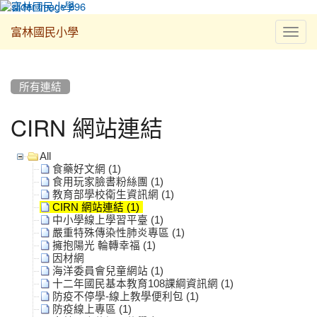
Toggl
富林國民小學
navig
:::
所有連結
CIRN 網站連結
All
食藥好文網 (1)
食用玩家臉書粉絲團 (1)
教育部學校衛生資訊網 (1)
CIRN 網站連結 (1)
中小學線上學習平臺 (1)
嚴重特殊傳染性肺炎專區 (1)
擁抱陽光 輪轉幸福 (1)
因材網
海洋委員會兒童網站 (1)
十二年國民基本教育108課綱資訊網 (1)
防疫不停學-線上教學便利包 (1)
防疫線上專區 (1)