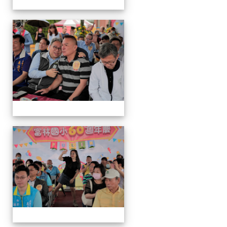
運
動
會
運
動
會