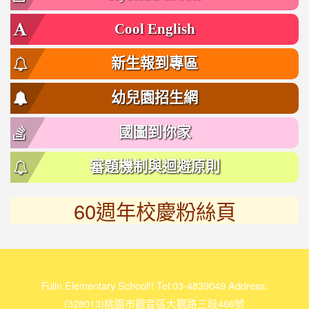
Cool English
新生報到專區
幼兒園招生網
國圖到你家
審題機制與迴避原則
60週年校慶粉絲頁
link
to
https://www.facebook.com/%E5%AF%8C%E6%9E%97%E5
118950511132462/
Fulin Elementary School!! Tel:03-4839049 Address:
(328013)桃園市觀音區大觀路三段466號