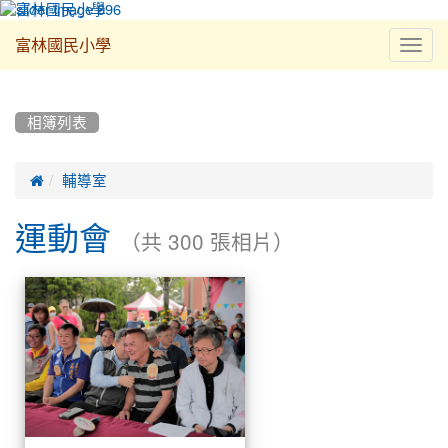
Toggl
富林國民小學
navig
:::
相簿列表

輔導室
運動會
（共 300 張相片）
相
運
簿
動
會
列
表