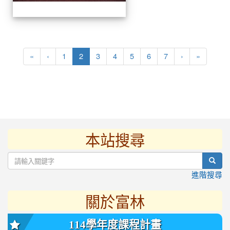
(current)
«
‹
1
2
3
4
5
6
7
›
»
本站搜尋
:::
sear
進階搜尋
關於富林
114學年度課程計畫