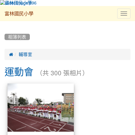
Toggl
富林國民小學
navig
:::
相簿列表

輔導室
運動會
（共 300 張相片）
相
運
簿
動
會
列
表