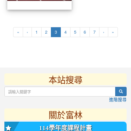
(current)
«
‹
1
2
3
4
5
6
7
›
»
本站搜尋
:::
sear
進階搜尋
關於富林
114學年度課程計畫