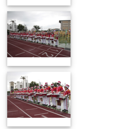
運
動
會
運
動
會