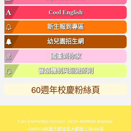
Cool English
新生報到專區
幼兒園招生網
國圖到你家
審題機制與迴避原則
60週年校慶粉絲頁
link
to
https://www.facebook.com/%E5%AF%8C%E6%9E%97%E5
118950511132462/
Fulin Elementary School!! Tel:03-4839049 Address:
(328013)桃園市觀音區大觀路三段466號