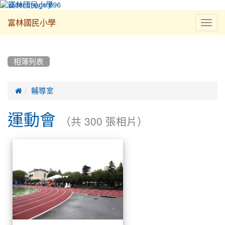
Toggl
富林國民小學
navig
:::
相簿列表

輔導室
運動會
（共 300 張相片）
相
運
簿
動
會
列
表