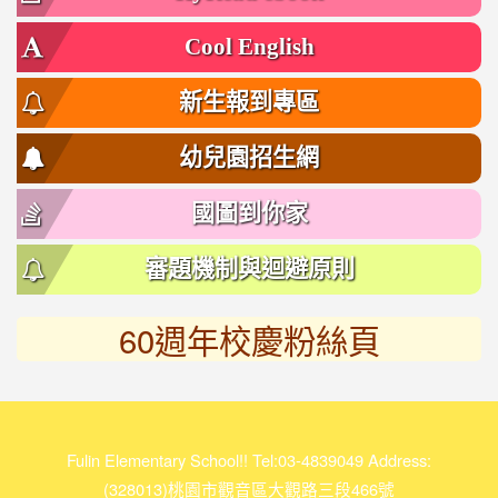
Cool English
新生報到專區
幼兒園招生網
國圖到你家
審題機制與迴避原則
60週年校慶粉絲頁
link
to
https://www.facebook.com/%E5%AF%8C%E6%9E%97%E5
118950511132462/
Fulin Elementary School!! Tel:03-4839049 Address:
(328013)桃園市觀音區大觀路三段466號