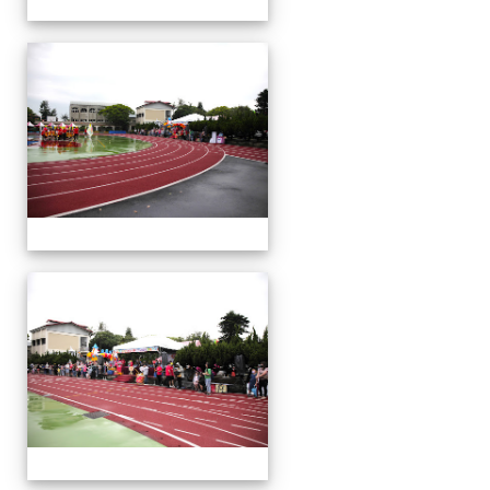
運
動
會
運
動
會