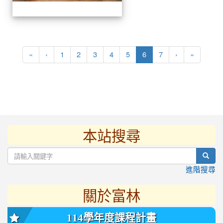
(current)
«
‹
1
2
3
4
5
6
7
›
»
本站搜尋
:::
sear
進階搜尋
關於富林
114學年度課程計畫